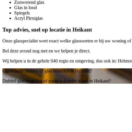
Zonwerend glas
Glas in lood
Spiegels
Acryl Plexiglas
Top advies, snel op locatie in Heikant
Onze glasspecialist weet exact welke glassoorten er bij uw woning of b
Bel deze avond nog met
en we helpen je direct.
Wij helpen u in de gehele 040 regio en omgeving, dus ook in: Helmo
Glasschade melden of glas bestellen in Heikant?
Dubbel glas bestellen of zoekt u douche wand in Heikant?