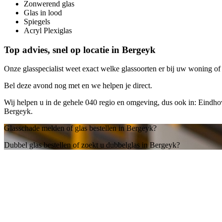
Zonwerend glas
Glas in lood
Spiegels
Acryl Plexiglas
Top advies, snel op locatie in Bergeyk
Onze glasspecialist weet exact welke glassoorten er bij uw woning of b
Bel deze avond nog met
en we helpen je direct.
Wij helpen u in de gehele 040 regio en omgeving, dus ook in: Eindh
Bergeyk.
Glasschade melden of glas bestellen in Bergeyk?
Dubbel glas bestellen of zoekt u dubbelglas in Bergeyk?