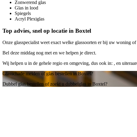
Zonwerend glas
Glas in lood
Spiegels
Acryl Plexiglas
Top advies, snel op locatie in Boxtel
Onze glasspecialist weet exact welke glassoorten er bij uw woning of b
Bel deze middag nog met
en we helpen je direct.
Wij helpen u in de gehele regio en omgeving, dus ook in: , en uiteraar
Glasschade melden of glas bestellen in Boxtel?
Dubbel glas bestellen of zoekt u dubbelglas in Boxtel?