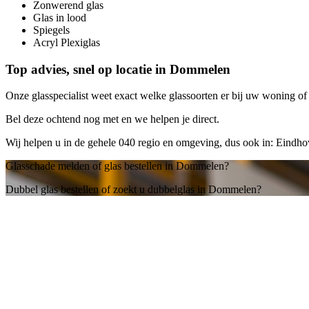
Zonwerend glas
Glas in lood
Spiegels
Acryl Plexiglas
Top advies, snel op locatie in Dommelen
Onze glasspecialist weet exact welke glassoorten er bij uw woning of b
Bel deze ochtend nog met
en we helpen je direct.
Wij helpen u in de gehele 040 regio en omgeving, dus ook in: Eindh
Glasschade melden of glas bestellen in Dommelen?
Dubbel glas bestellen of zoekt u dubbelglas in Dommelen?