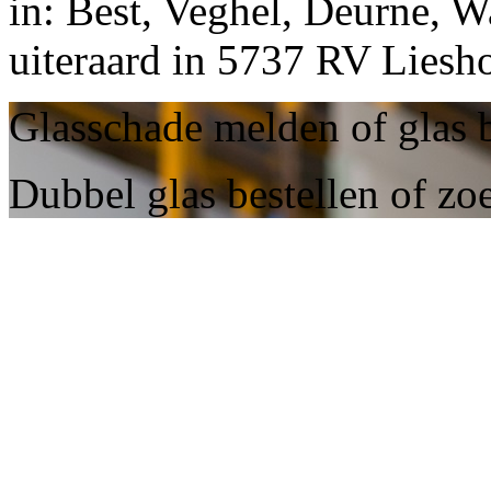
in: Best, Veghel, Deurne, W
uiteraard in 5737 RV Liesho
Glasschade melden of glas b
Dubbel glas bestellen of zo