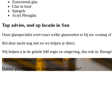
Zonwerend glas
Glas in lood
Spiegels
Acryl Plexiglas
Top advies, snel op locatie in Son
Onze glasspecialist weet exact welke glassoorten er bij uw woning of b
Bel deze nacht nog met
en we helpen je direct.
Wij helpen u in de gehele 040 regio en omgeving, dus ook in: Breug
Glasschade melden of glas bestellen in Son?
Dubbel glas bestellen of zoekt u enkelglas in Son?