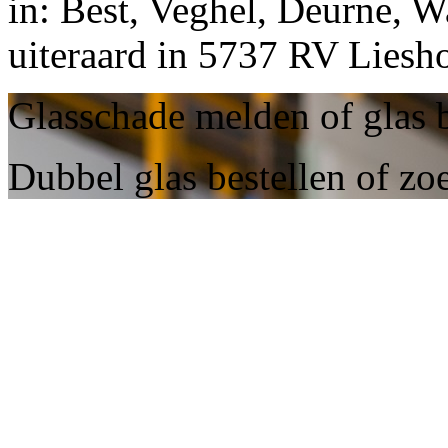
in: Best, Veghel, Deurne, W
uiteraard in 5737 RV Liesho
Glasschade melden of glas b
Dubbel glas bestellen of zoe