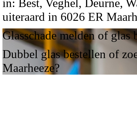
in: Best, Veghel, Deurne, W
uiteraard in 6026 ER Maarh
Glasschade melden of glas 
Dubbel glas bestellen of zoe
Maarheeze?