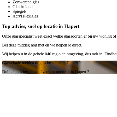
Zonwerend glas
Glas in lood
Spiegels
Acryl Plexiglas
Top advies, snel op locatie in Hapert
Onze glasspecialist weet exact welke glassoorten er bij uw woning of b
Bel deze middag nog met
en we helpen je direct.
Wij helpen u in de gehele 040 regio en omgeving, dus ook in: Eindh
Glasschade melden of glas bestellen in Hapert ?
Dubbel glas bestellen of zoekt u noodruit in Hapert ?