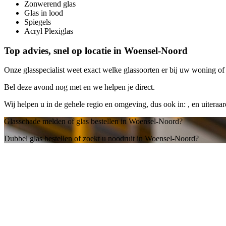
Zonwerend glas
Glas in lood
Spiegels
Acryl Plexiglas
Top advies, snel op locatie in Woensel-Noord
Onze glasspecialist weet exact welke glassoorten er bij uw woning of b
Bel deze avond nog met
en we helpen je direct.
Wij helpen u in de gehele regio en omgeving, dus ook in: , en uitera
Glasschade melden of glas bestellen in Woensel-Noord?
Dubbel glas bestellen of zoekt u noodruit in Woensel-Noord?