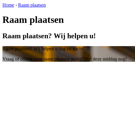
Home
›
Raam plaatsen
Raam plaatsen
Raam plaatsen? Wij helpen u!
Raam plaatsen? Wij helpen u dag en nacht!
Vraag of offerte voor raam plaatsen nodig? Bel deze middag nog!