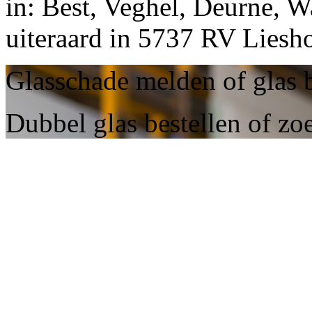
in: Best, Veghel, Deurne, W
uiteraard in 5737 RV Liesho
Glasschade melden of glas b
Dubbel glas bestellen of zo