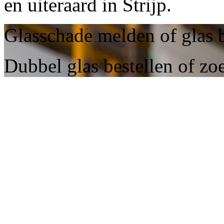
en uiteraard in Strijp.
Glasschade melden of glas b
Dubbel glas bestellen of zoe