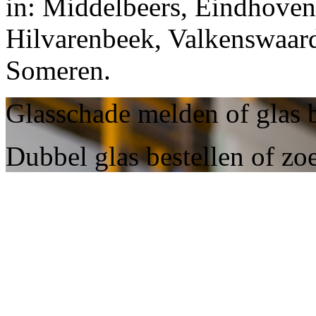
in: Middelbeers, Eindhoven
Hilvarenbeek, Valkenswaard
Someren.
Glasschade melden of glas 
Dubbel glas bestellen of zo