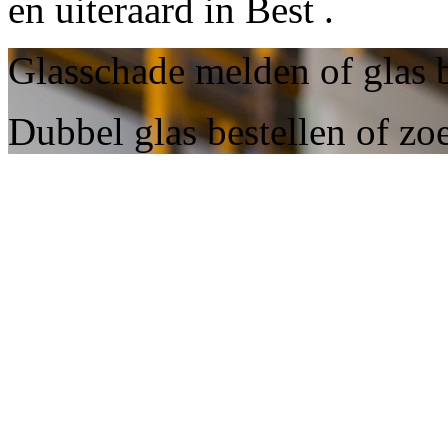
en uiteraard in Best .
Glasschade melden of glas b
Dubbel glas bestellen of zo