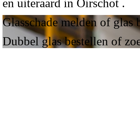
en uiteraard in Oirschot .
Glasschade melden of glas b
Dubbel glas bestellen of zo