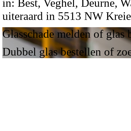
in: Best, Veghel, Deurne, W
uiteraard in 5513 NW Kreie
Glasschade melden of glas b
Dubbel glas bestellen of zoe