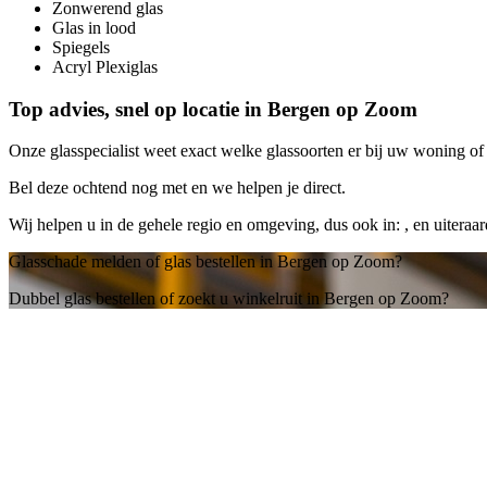
Zonwerend glas
Glas in lood
Spiegels
Acryl Plexiglas
Top advies, snel op locatie in Bergen op Zoom
Onze glasspecialist weet exact welke glassoorten er bij uw woning of b
Bel deze ochtend nog met
en we helpen je direct.
Wij helpen u in de gehele regio en omgeving, dus ook in: , en uitera
Glasschade melden of glas bestellen in Bergen op Zoom?
Dubbel glas bestellen of zoekt u winkelruit in Bergen op Zoom?