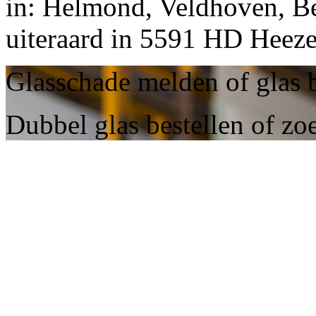
in: Helmond, Veldhoven, Be
uiteraard in 5591 HD Heeze
Glasschade melden of glas b
Dubbel glas bestellen of zo