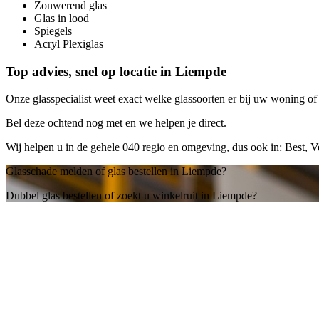
Zonwerend glas
Glas in lood
Spiegels
Acryl Plexiglas
Top advies, snel op locatie in Liempde
Onze glasspecialist weet exact welke glassoorten er bij uw woning of b
Bel deze ochtend nog met
en we helpen je direct.
Wij helpen u in de gehele 040 regio en omgeving, dus ook in: Best, 
Glasschade melden of glas bestellen in Liempde?
Dubbel glas bestellen of zoekt u winkelruit in Liempde?