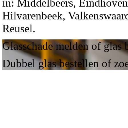
in: Middelbeers, Eindhoven
Hilvarenbeek, Valkenswaard
Reusel.
Glasschade melden of glas b
Dubbel glas bestellen of zo